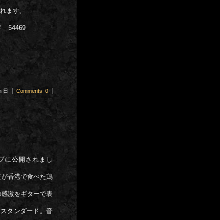
されます。
 54469
pm 日
Comments: 0
ブに公開されまし
いって、僕が香港で食べた鶏
の感激をギターで表
はスタンダード。音