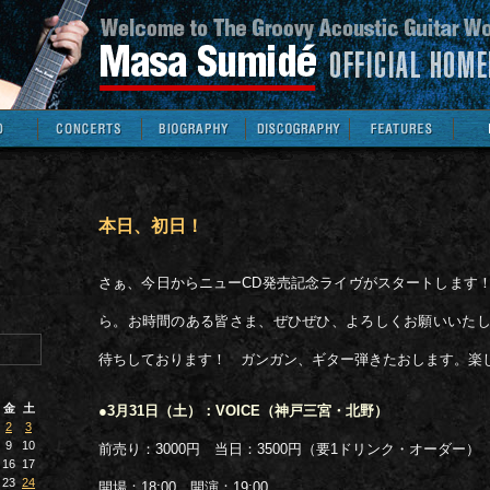
本日、初日！
さぁ、今日からニューCD発売記念ライヴがスタートします
ら。お時間のある皆さま、ぜひぜひ、よろしくお願いいた
待ちしております！ ガンガン、ギター弾きたおします。楽
金
土
●3月31日（土）：VOICE（神戸三宮・北野）
2
3
9
10
前売り：3000円 当日：3500円（要1ドリンク・オーダー）
16
17
23
24
開場：18:00 開演：19:00