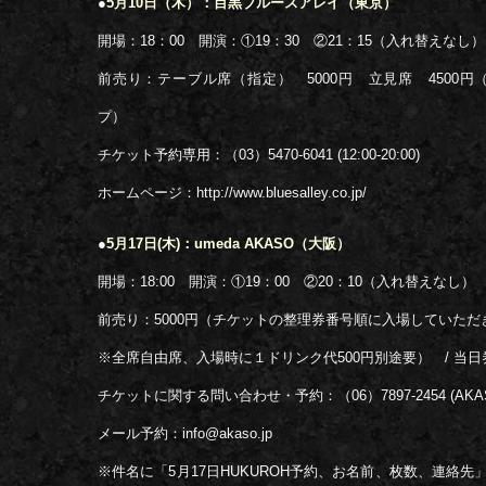
●
5月10日（木）：目黒ブルースアレイ（東京）
開場：18：00 開演：①19：30 ②21：15（入れ替えなし）
前売り：テーブル席（指定） 5000円 立見席 4500円（
プ）
チケット予約専用：（03）5470-6041 (12:00-20:00)
ホームページ：http://www.bluesalley.co.jp/
●
5月17日(木)：umeda AKASO（大阪）
開場：18:00 開演：①19：00 ②20：10（入れ替えなし）
前売り：5000円（チケットの整理券番号順に入場していただ
※全席自由席、入場時に１ドリンク代500円別途要） / 当日券
チケットに関する問い合わせ・予約：（06）7897-2454 (AKA
メール予約：info@akaso.jp
※件名に「5月17日HUKUROH予約、お名前、枚数、連絡先