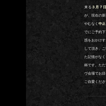
来る
３月７日
が、現在の新
やむなく
中止
でにご予約下
惑をおかけす
して頂き、ご
た記憶がなく
杯です。ただ
ヴ会場でお目
ご自愛くださ