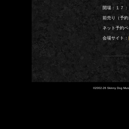
開場：１７：
前売り（予約
ネット予約ペ
会場サイト：
©2002-
26 Skinny Dog Music