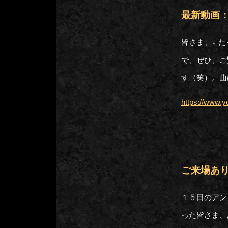
最新動画：Fi
皆さま、↓ 
で、ぜひ、ご
す（笑）。曲は
https://www
ご来場あ
１５日のアン
った皆さま、