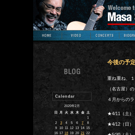
今後の予
重ね重ね、１
（名古屋）の
Calendar
４月からのラ
2020年2月
日
月
火
水
木
金
土
★4/11（
1
2
3
4
5
6
7
8
★4/12（日）
9
10
11
12
13
14
15
16
17
18
19
20
21
22
★5/30（土