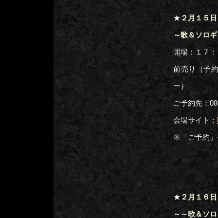
★
２月１５日
～歌＆ソロギ
開場：１７：
前売り（予
ー）
ご予約先：080-
会場サイト：
※「ご予約」
★
２月１６日
～～歌＆ソロ