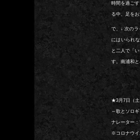
時間を過ごす
る中、足をお
で、↓ 次の
にはいられな
と二人で「い
す。南浦和と
★3月7日（
～歌とソロギ
ナレーター：
※コロナウイ