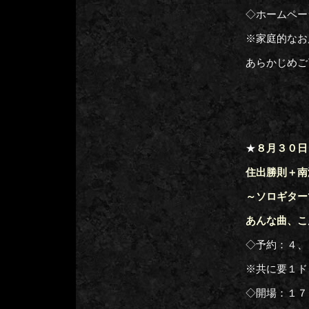
◇ホームペー
※家庭的なお
あらかじめご
★
８月３０日
住出勝則＋南
～ソロギター
あんな曲、こ
◇予約：４、
※共に要１ド
◇開場：１７