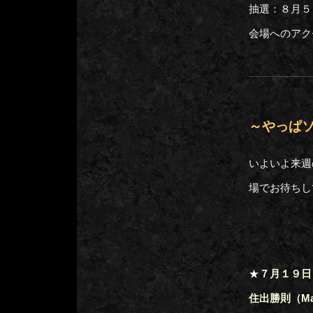
抽選：８月５
会場へのアク
～やっぱ
いよいよ来週
場でお待ちし
★
７月１９日（
住出勝則（Mas