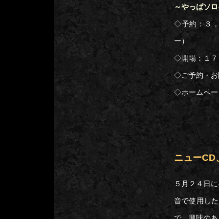
～やっぱソロ
◇予約：３
ー）
◇開場：１７
◇ご予約・
◇ホームペー
ニューC
５月２４日に発
音で使用した
で、興味のあ