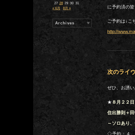
27
28
29
30
31
に予約済の皆
« 6月
8月 »
ご予約は↓こ
Archives
http://www.m
次のライ
ぜひ、お誘い
★
８月２２日
住出勝則＋田中
～ソロあり、
◇予約：４