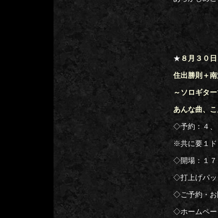
★
８月３０日
住出勝則＋南
～ソロギター
あんな曲、こ
◇予約：４、
※共に要１ド
◇開場：１７
◇打上げパッ
◇ご予約・
◇ホームペー