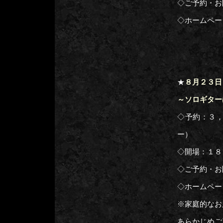
◇ご予約・お
◇ホームペー
★
８月２３日
～ソロギター
◇予約：３
ー）
◇開場：１８
◇ご予約・お
◇ホームペー
※家庭的なお
あらかじめご