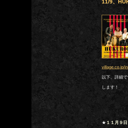
11/9、
village.co.jp/i
以下、詳細で
します！
★
１１月９日