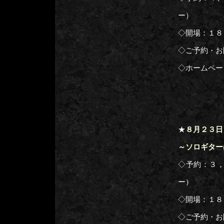
ー）
◇開場：１８
◇ご予約・お
◇ホームペー
★
８月２３日
～ソロギター
◇予約：３
ー）
◇開場：１８
◇ご予約・お