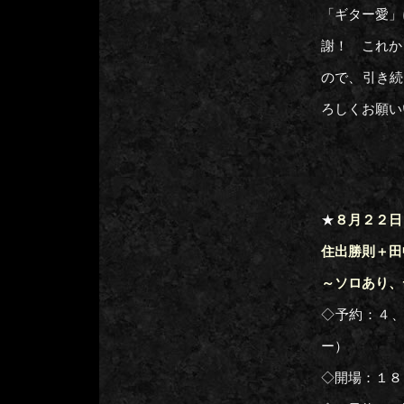
「ギター愛」
謝！ これか
ので、引き続
ろしくお願い
★
８月２２日
住出勝則＋田中
～ソロあり、
◇予約：４
ー）
◇開場：１８