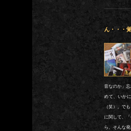
ん・・・
音なのか」忘
めて、いか
（笑）。でも
に関して、「
ら、そんな発