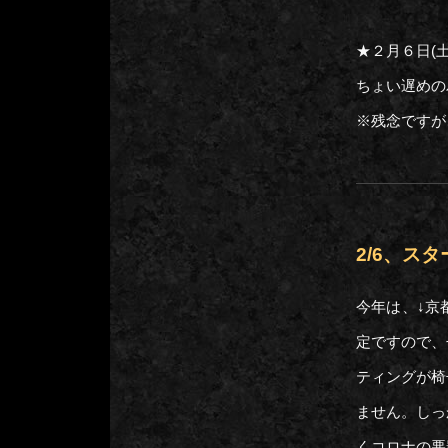
★２月６日(
ちょい遅めの
※残念ですが
2/6、ス
今年は、↓京
定ですので、
ティングが椅
ません。しっ
くコロナの悪