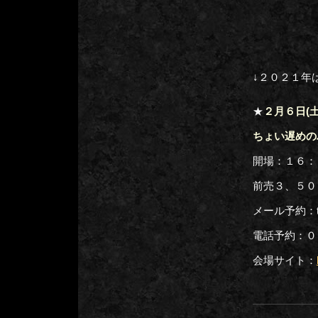
↓２０２１年
★
２月６日(
ちょい遅めの
開場：１６：
前売３、５０
メール予約：tog
電話予約：
会場サイト：