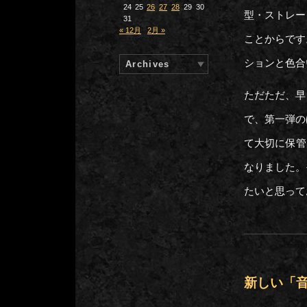
24
25
26
27
28
29
30
型・ストレー
31
« 12月
2月 »
ことからです
ションと色合
Archives
ただただ、早
で、第一弾の
て大切に保管
なりました。
たいと思って
新しい「