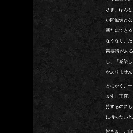
さま、ほんと
い間恒例とな
新たにできる
なくなり、た
粛要請があ
し、「感染し
かありません
とにかく、一
ます。正直、
持するのにも
に待ちたいと
皆さま、ご自