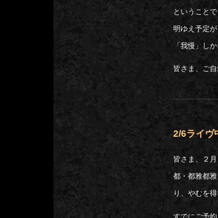
ということで
明ゆえ予定が
「我慢」しか
皆さま、ご自
2/6ライ
皆さま、２月
都・都雅都雅
り、やむを得
すでにご予約