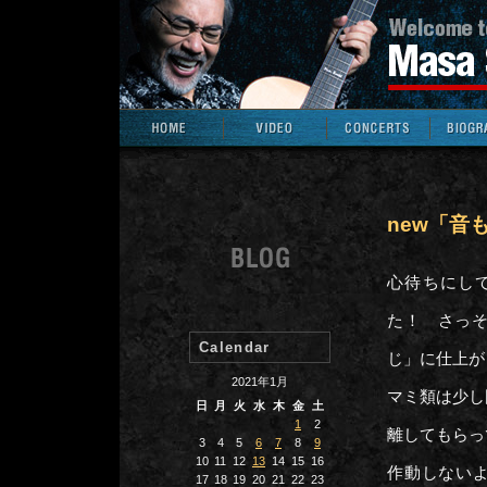
new「音
心待ちにして
た！ さっ
Calendar
じ」に仕上が
2021年1月
マミ類は少し
日
月
火
水
木
金
土
1
2
離してもらっ
3
4
5
6
7
8
9
10
11
12
13
14
15
16
作動しないよ
17
18
19
20
21
22
23