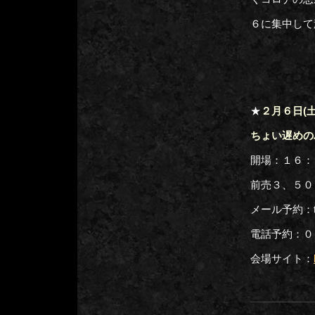
６に集中して
★
２月６日(
ちょい遅めの
開場：１６：
前売３、５０
メール予約：tog
電話予約：
会場サイト：