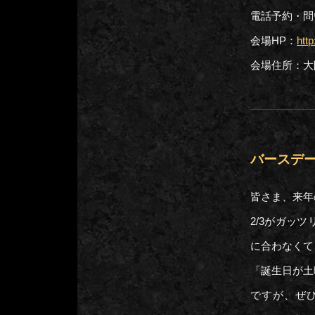
電話予約・問い
会場HP：
htt
会場住所：大阪
バースデ
皆さま、来年
2/3がガッ
に合わなくて
「誕生日が土
ですが、ぜ