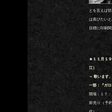
とを言えば切
は喜びたいと
目標に印刷関
★
１１月１９日
江）
～ 歌います
一部：『ガロ
開場：１７：
前売り（予
代）