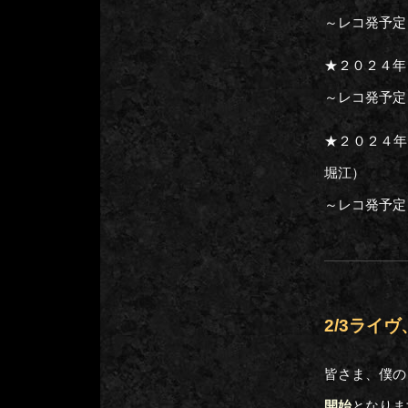
～レコ発予定
★２０２４年
～レコ発予定
★２０２４年４
堀江）
～レコ発予定
2/3ライ
皆さま、僕の
開始
となりま