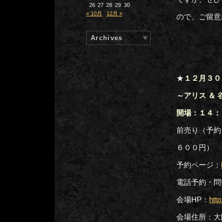
26
27
28
29
30
« 10月
12月 »
ので、ご留意
Archives
★
１２月３０日
～アリス ＆
開場：１４：
前売り（予約
６００円）
予約ページ：
電話予約・問い
会場HP：
htt
会場住所：大阪