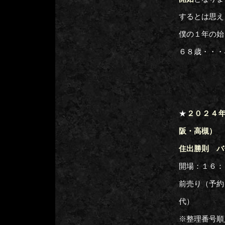
するとは思え
僕の１年の始
６８歳・・
★
２０２４年２
阪・高槻）
住出勝則 バ
開場：１６：
前売り（予約
代）
※整理番号順