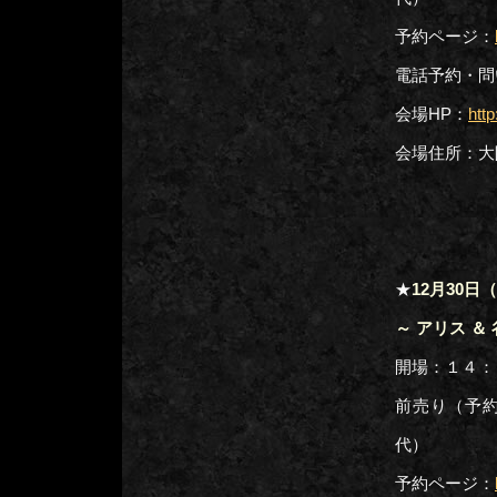
予約ページ：
電話予約・問い
会場HP：
htt
会場住所：大阪
★
12月30日
～ アリス 
開場：１４：
前売り（予
代）
予約ページ：