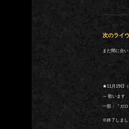
次のライ
まだ間に合い
★11月19日（
～ 歌います
一部：『ガロ
※終了しまし