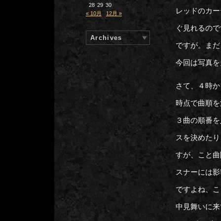
28
29
30
レッドのカー
« 10月
12月 »
ぐ見れるので
Archives
ですが。まだ
今回は写真を
さて、４時か
時点で曲順を
３曲の順番を
スを決めたり
すが、こと曲
スナーには影
ですよね、こ
中見舞いに来