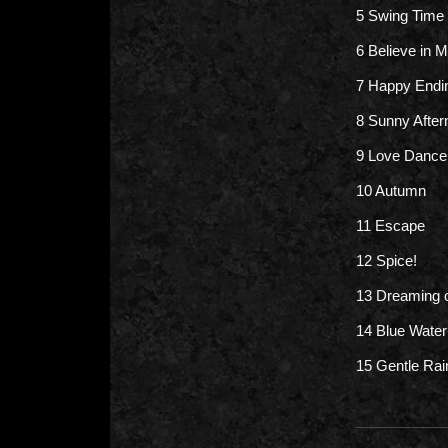
5 Swing Time
6 Believe in 
7 Happy Endi
8 Sunny After
9 Love Dance
10 Autumn
11 Escape
12 Spice!
13 Dreaming 
14 Blue Water
15 Gent