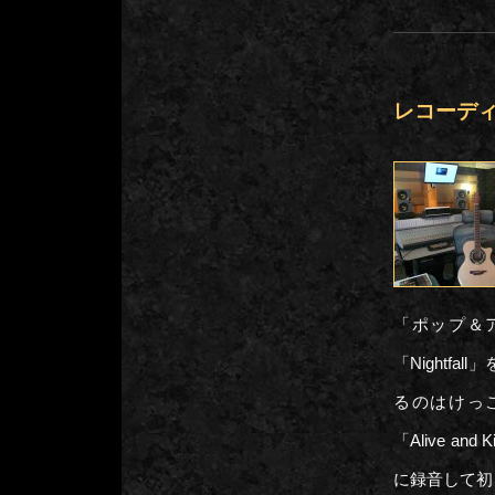
レコーディン
「ポップ＆
「Nightf
るのはけっ
「Alive an
に録音して初