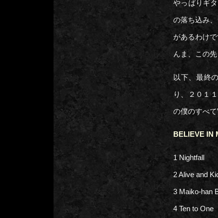
やっぱりギタ
の落ち込み、
があるわけで
んま、この先
以下、最終の曲順
り、２０１１
の僕のすべて
BELIEVE IN
1 Nightfall
2 Alive and Ki
3 Maiko-han 
4 Ten to One