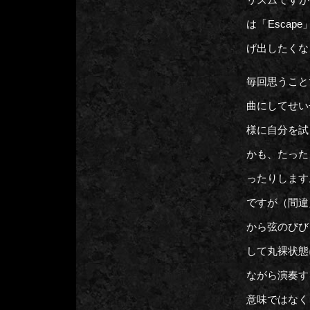
リズムですが
は「Esca
げ出したくな
毎回思うこと
曲にしてせい
様に自分を試
かも、たった
ったりします
ですが（間違
から弦のびび
して丸裸状態
ながら演奏す
意味ではなく