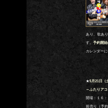
あり、歌あ
す。
予約開始
カレンダーに
★
5月21日（土
～ふたりアコ
開場：１６：
前売り（予