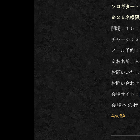
ソロギター・
※２５名様限
開場：１５：
チャージ：３
メール予約：roos
※お名前、人
お願いいたし
お問い合わせ：
会場サイト：
会場への行
4we6A