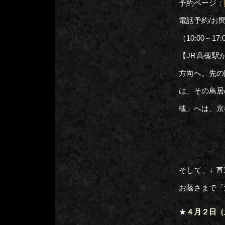
予約ページ：
電話予約/お
（10:00～1
【JR高槻駅
方向へ。先の
は、その鳥居
槻」へは、京
そして、↓ 直近
お蔭さまで「
★
４月２日（