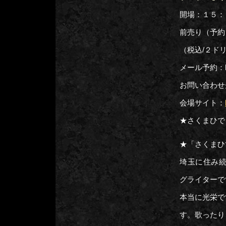
開場：１５：
前売り（予約
（税込/２ド
メール予約：hj02
お問い合わせ先：
会場サイト：
★さくまひで
★「さくまひ
埼玉に住み続
グライターで
本当に光栄で
す。歌ったり