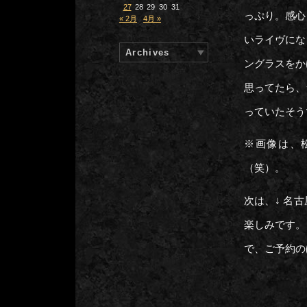
27
28
29
30
31
っぷり。感心
« 2月
4月 »
いライヴにな
Archives
ングラスをか
思ってたら、
っていたそう
※画像は、
（笑）。
次は、↓ 名
楽しみです。
で、ご予約の