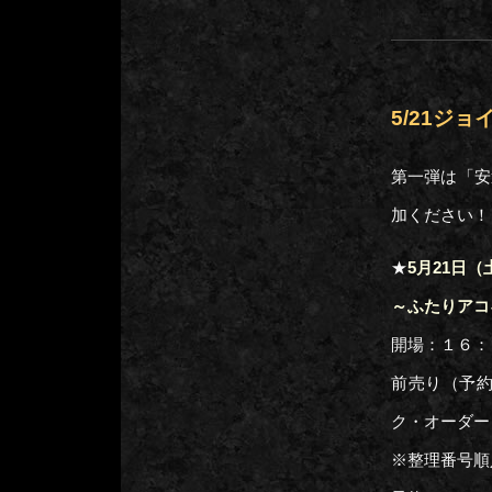
5/21ジ
第一弾は「安
加ください！
★
5月21日（土
～ふたりアコ
開場：１６：
前売り（予
ク・オーダー
※整理番号順