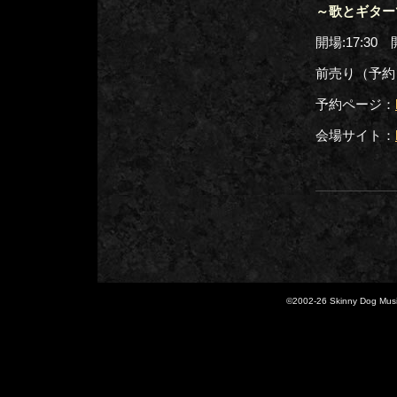
～歌とギター
開場:17:30 開
前売り（予約）
予約ページ：
会場サイト：
©2002-
26 Skinny Dog Music