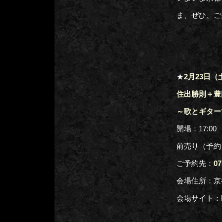
ま、ぜひ、ご
★
2月23日（土
住出勝則＋豊
～歌とギター
開場：17:00 
前売り（予約）
ご予約先：
07
会場住所：京
会場サイト：http