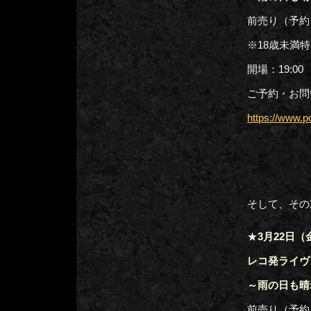
前売り（予約）
※18歳未満特
開場：19:00
ご予約・お問い合
https://www.p
そして、その
★
3月22日（
レコ発ライヴ
～雨の日も晴
前売り（予約）