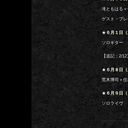
滝ともはる＋
ゲスト・プレ
★
６月１日（
ソロギター 
【追記：2/
★
６月８日（
荒木博司＋住
★
６月９日（
ソロライヴ