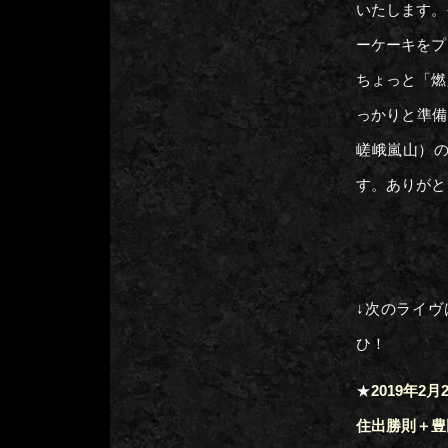
いたします。
ーケーキを
ちょっと「燃
っかりと準備
嵯峨嵐山）の
す。ありがと
↓次のライ
ひ！
★
2019年2
住出勝則＋豊