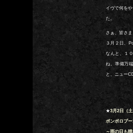
イヴで何をや
た。
さぁ、皆さま
３月２日、Po
なんと、１
ね。準備万
と、ニューC
★
3月2日（
ポンポロプー
～雨の日も晴