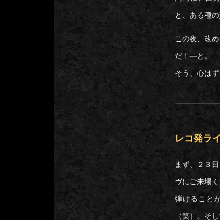
と、ある種の
この夜、改め
だ！―と。
そう、心はず
レコ発ラ
まず、２３日（
ヴにご来場く
弾けること
（笑）。そし