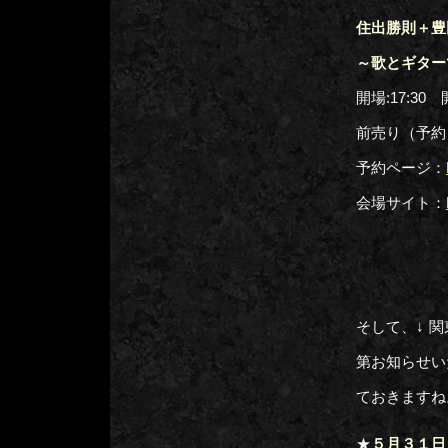
住出勝則＋豊
～歌とギター
開場:17:30 開
前売り（予約）
予約ページ：
会場サイト：
そして、↓ 
第お知らせい
ておきますね
★
５月３１日（