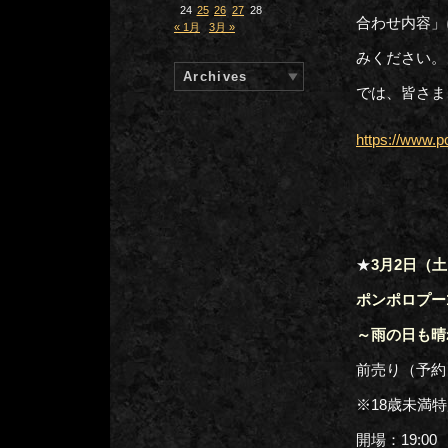
24
25
26
27
28
合わせ内容」
« 1月
3月 »
みください。
Archives
では、皆さま
https://www.p
★
3月2日（
ポンポロプー
～雨の日も晴
前売り（予約）
※18歳未満特
開場：19:00