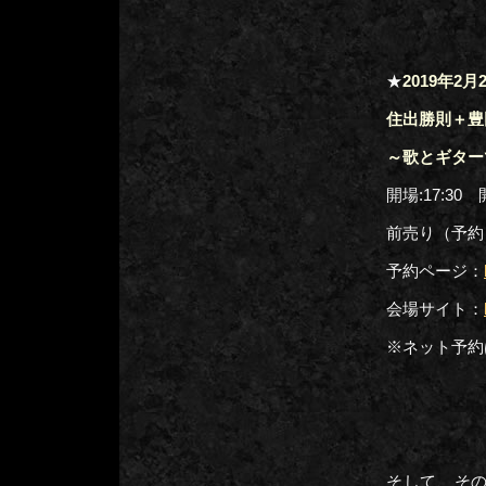
★
2019年2
住出勝則＋豊
～歌とギター
開場:17:30 開
前売り（予約）
予約ページ：
会場サイト：
※ネット予約
そして、その