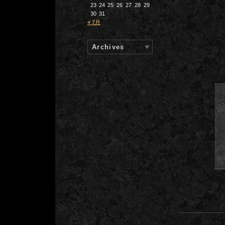
23
24
25
26
27
28
29
30
31
« 7月
Archives