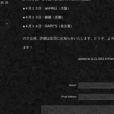
28
29
●４月１２日：amHALL（大阪）
●４月１３日：磔磔（京都）
●４月１４日：GARY’S（名古屋）
の５公演。詳細は近日にお知らせいたします。どうぞ、よ
ます！
posted at 11.21.2012 9:47a
Name*
Email Address