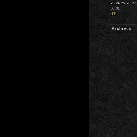
23
24
25
26
27
30
31
« 7月
Archives