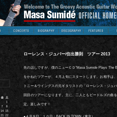
ローレンス・ジュバー/住出勝則 ツアー 2013
先の話しですが、僕のニューＣＤ”Masa Sumide Plays The B
をかねたツアーが、４月上旬にスタートします。お相手は
トニー＆ウイングスの元ギタリストの「ローレンス・ジュ
回目のツアーになります。主に、二人ともビートルズの曲
金
土
1
定。楽しみです！
7
8
14
15
21
22
●４月９日、１０日：BACK IN TOWN（東京）