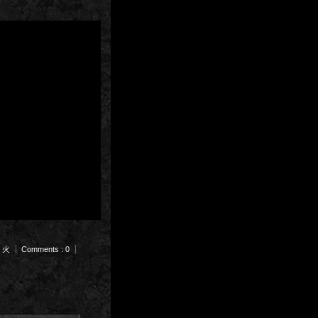
m 火
Comments : 0