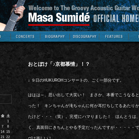
おとぼけ「♪京都慕情」！？
↓ ９日のHUKUROHコンサートの、ごく一部分です。
ははは～、思い出して大笑い！ まさか、本番でこうなる
った！ キンちゃんが滝ちゃんに何か耳打ちしてるあたり
金
土
たけど・・・（笑）。完璧にハマりました！ ほんとうは、
1
7
8
く、真面目にきちんとやる予定だったんですが・・・・・
14
15
21
22
ヴは楽しい！