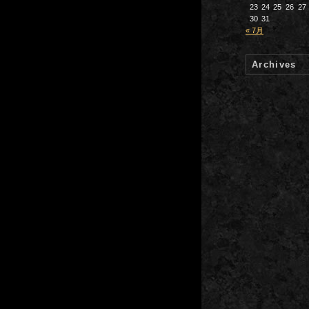
23
24
25
26
27
30
31
« 7月
Archives