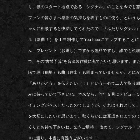
り、僕のスタート地点である『シグナル』のことを今でも
ファンの皆さまへ感謝の気持ちを表すものに使う、という
ゃんに相談すると快諾してくれたので、『ふたりシグナル
ル（新曲！）を１曲制作してYouTubeにアップすること
ん、プレゼント（お返し）ですから無料ですし、誰でも視
で、その”古希予算”を音源製作費に充てたいと思います。ま
階で詞（稲垣）も曲（住出）も固まっていませんが、とに
「ありがとう」を伝えたい（！）という一心で二人で取り
みに待っていて下さいね。本来なら、昨年９月にデビュー
イミングがベストだったのでしょうが、それはそれとして
を大切にしたいと思います。秋くらいには完成させますの
くりとお待ち下さいね。乞うご期待！ 改めて、シグナル・
きに渡り、本当に有難うございます！