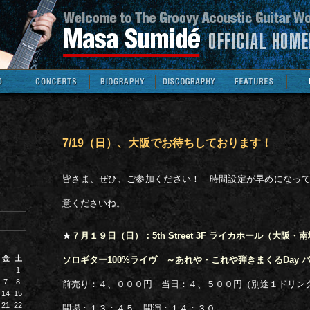
7/19（日）、大阪でお待ちしております！
皆さま、ぜひ、ご参加ください！ 時間設定が早めになっ
意くださいね。
★
７月１９日（日）：5th Street 3F ライカホール（大阪・
金
土
ソロギター100%ライヴ ～あれや・これや弾きまくるDay 
1
7
8
前売り：４、０００円 当日：４、５００円（別途１ドリン
14
15
21
22
開場：１３：４５ 開演：１４：３０