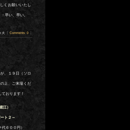
しくお願いいたし
・・早い、早い。
pm 火
Comments: 0
すが、１９日（ソロ
せの上、ご来場くだ
しております！
南堀江）
パート２～
ク代６００円）