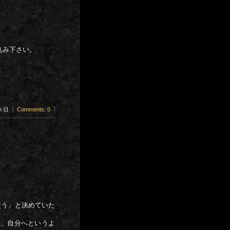
込み下さい。
am 日
Comments: 0
使う」と決めていた
は、自分へというよ