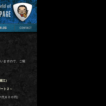
ていますので、ご留
南堀江）
パート２～
ク代６００円）