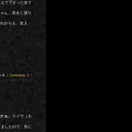
を支えて下さった全て
ちゃん、長きに渡り
これからも、友人・
。
pm 水
Comments: 1
グナル
』ライヴ（大
りましたので、先に