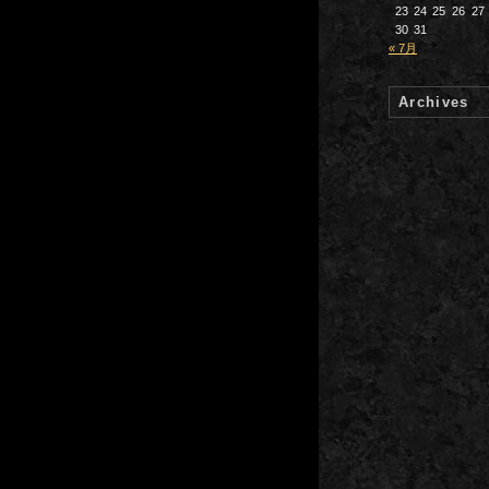
23
24
25
26
27
30
31
« 7月
Archives