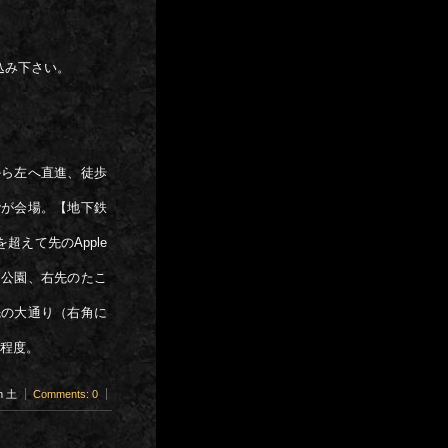
込み下さい。
から左へ直進、徒歩
階が会場。【地下鉄
えて先のApple
角公園、右先のたこ
先の大通り（右角に
分程度。
pm 土
Comments: 0