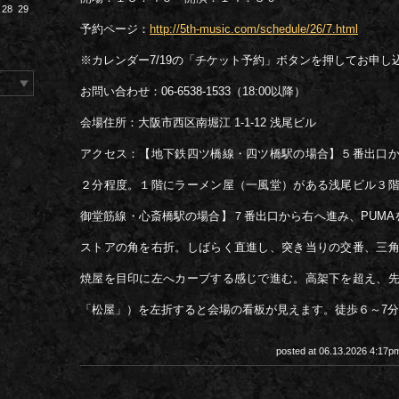
28
29
予約ページ：
http://5th-music.com/schedule/26/7.html
※カレンダー7/19の「チケット予約」ボタンを押してお申し
お問い合わせ：06-6538-1533（18:00以降）
会場住所：大阪市西区南堀江 1-1-12 浅尾ビル
アクセス：【地下鉄四ツ橋線・四ツ橋駅の場合】５番出口
２分程度。１階にラーメン屋（一風堂）がある浅尾ビル３
御堂筋線・心斎橋駅の場合】７番出口から右へ進み、PUMAを超
ストアの角を右折。しばらく直進し、突き当りの交番、三
焼屋を目印に左へカーブする感じで進む。高架下を超え、
「松屋」）を左折すると会場の看板が見えます。徒歩６～7
posted at 06.13.2026 4:17