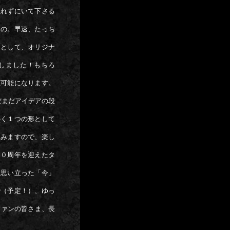
忘れずにいて下さる
もの。早速、たっち
』として、オリジナ
にしました！もちろ
聴可能になります。
だまだアイデアの段
かく１つの形として
組みますので、楽し
５０周年を迎えたタ
、思い立った「今」
で（予定！）、ゆっ
ファンの皆さま、長