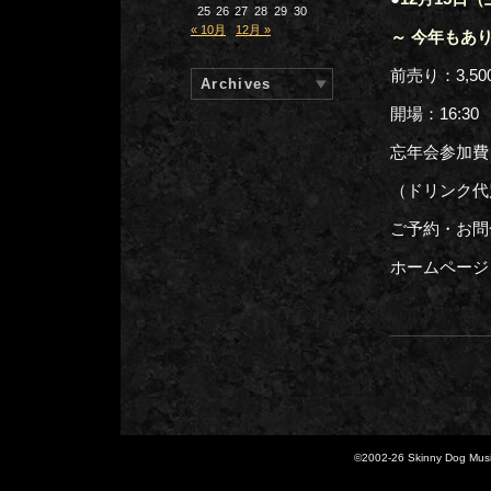
25
26
27
28
29
30
« 10月
12月 »
～ 今年もあり
前売り：3,5
Archives
開場：16:30
忘年会参加費：
（ドリンク代
ご予約・お問合
ホームページ：w
©2002-
26 Skinny Dog Music