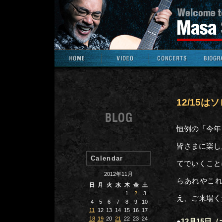
12/15
恒例の「今年
皆さまに楽し
Calendar
てでいくこと
2012年11月
らあれやこ
日
月
火
水
木
金
土
1
2
3
え、ご来場く
4
5
6
7
8
9
10
11
12
13
14
15
16
17
18
19
20
21
22
23
24
●
12月15日（