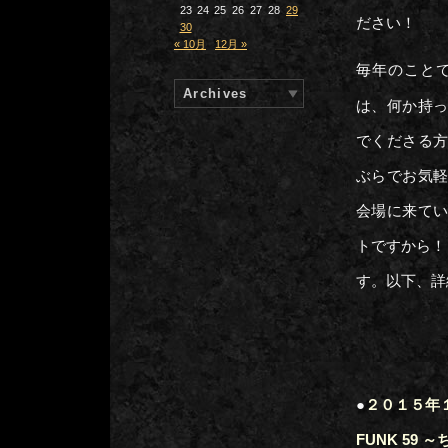
23
24
25
26
27
28
29
ださい！
30
« 10月
12月 »
毎年のこと
Archives
は、何か持
でくださる
ぶらでお気
会場に来て
トですから！
す。以下、詳
●
２０１５年１
FUNK 59