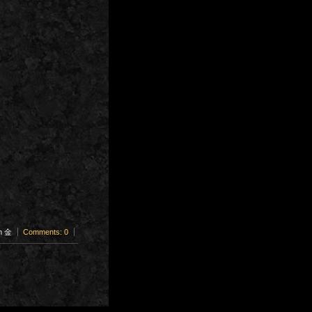
am 金
Comments: 0