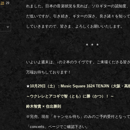
28
29
れました。日本の音楽状況を見れば、ソロギターの認知度
だ低いですが、引き続き、ギターの深さ、良さ諸々を知っ
していきますので、皆さま、よろしくお願いいたします。
***
いよいよ週末は、↓の２本のライヴです。ご来場くださる皆
万端お待ちしております！
★
10月29日（土）：Music Square 1624 TENJIN（大阪・
～ウクレレとアコギで智（とも）に勝（かつ）！ ～
鈴木智貴 × 住出勝則
※完売。現在「キャンセル待ち」のみのご予約受付となっ
「concerts」ページでご確認下さい。