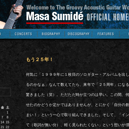
もう２５年！
何気に「１９９９年に１枚目のソロギター・アルバムを出
るのかなぁ」なんて数えてたら、来年で「２５周年」にな
驚きました（笑）。ただただ時が立つのは早い。この間、
月
せたのかどうか定かではありませんが、とにかく「自分の
金
土
1
まい！」という一心で取り組んできました。そして、「イ
7
8
14
15
て（歌詞が無い分）、軽く見られたくない」という想いが
21
22