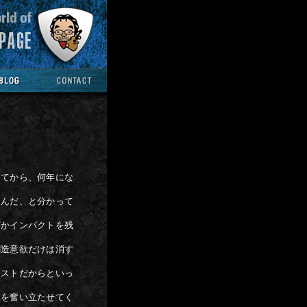
してから、何年にな
るんだ、と分かって
何かインパクトを残
創造意欲だけは消す
ンストだからといっ
僕を奮い立たせてく