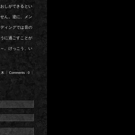
なおしができるとい
ません。逆に、メン
ーディングでは音の
ように過ごすことが
し～。けっこう、い
m 木
Comments : 0