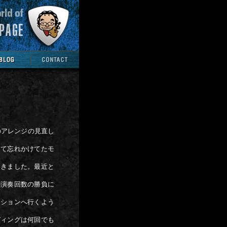
のアレンジの見直し
くて忘れかけてたモ
てきました。最近と
の演奏回数の勝負に
ジションへ行くよう
ディングは何回でも