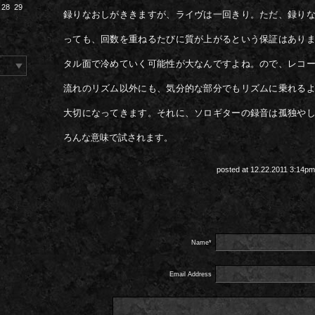
28
29
録りなおしがききますが、ライヴは一回きり。ただ、録り
っても、回数を重ねるたびに質が上がるという保証はあり
タル面で冷めていく可能性が大なんですよね。ので、レコ
流れのリズム以外にも、気分的な部分でもリズムに乗れる
大切になってきます。それに、ソロギターの録音は孤独や
ろんな意味で試されます。
posted at 12.22.2011 3:14p
Name*
Email Address