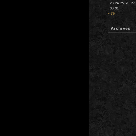
23
24
25
26
27
30
31
« 7月
Archives