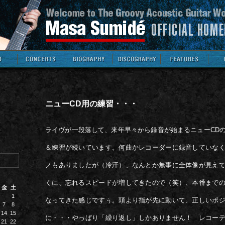
ニューCD用の練習・・・
ライヴが一段落して、来年早々から録音が始まるニューCD
＆練習が続いています。何曲かレコーダーに録音していな
ノもありましたが（冷汗）、なんとか無事に全体像が見え
くに、忘れるスピードが増してきたので（笑）、本番まで
金
土
1
なってきた感じですぅ。頭より指が先に動いて、正しいポ
7
8
14
15
に・・・やっぱり「繰り返し」しかありません！ レコー
21
22