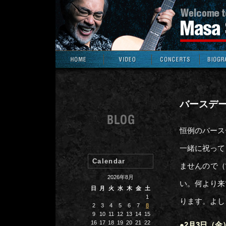
バースデ
恒例のバース
一緒に祝って
Calendar
ませんので（
2026年8月
い。何より来
日
月
火
水
木
金
土
1
ります。よし
2
3
4
5
6
7
8
9
10
11
12
13
14
15
16
17
18
19
20
21
22
●2月3日（金）