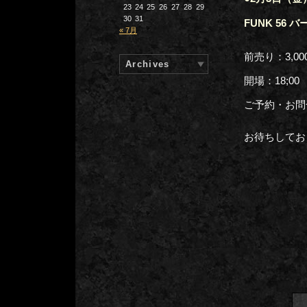
23
24
25
26
27
28
29
30
31
FUNK 56
« 7月
前売り：3,0
Archives
開場：18;0
ご予約・お問合せ
お待ちしてお