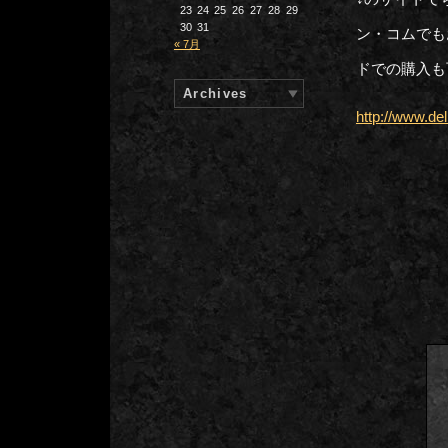
23
24
25
26
27
28
29
30
31
ン・コムでも
« 7月
ドでの購入も
Archives
http://www.del