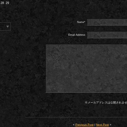
28
29
Name*
Email Address
※メールアドレスは公開されま
«
Previous Post
|
Next Post
»