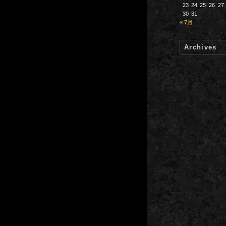
23
24
25
26
27
30
31
« 7月
Archives