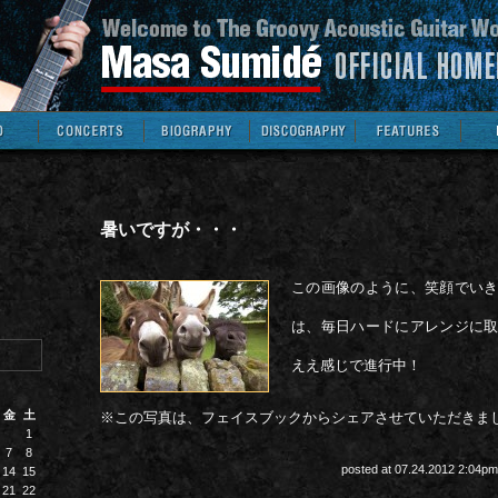
暑いですが・・・
この画像のように、笑顔でい
は、毎日ハードにアレンジに
ええ感じで進行中！
金
土
※この写真は、フェイスブックからシェアさせていただきま
1
7
8
posted at 07.24.2012 2:04p
14
15
21
22