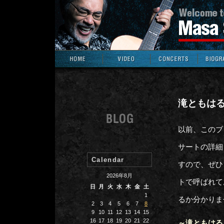
滝ともはる
以前、このブ
サートの詳細
Calendar
すので、ぜひ
2026年8月
トで呼ばれて
日
月
火
水
木
金
土
1
るか分かりま
2
3
4
5
6
7
8
9
10
11
12
13
14
15
16
17
18
19
20
21
22
～滝ともはる