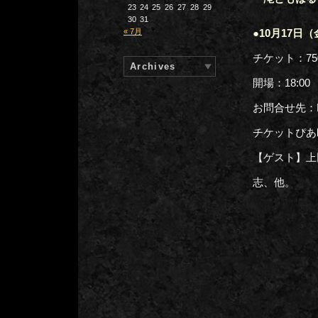
23
24
25
26
27
28
29
30
31
« 7月
●10月17
チケット：7
Archives
開場：18:00
お問合せ先：
チケットぴあ
【ゲスト】上
志、他。