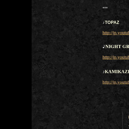
***
♪
TOPAZ
http://jp.yo
NIGHT G
♪
http://jp.yo
♪
KAMIKAZ
http://jp.yo