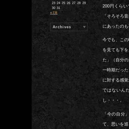
23
24
25
26
27
28
29
200円くら
30
31
« 7月
「そろそろ音
にあったのも
Archives
今でも、この
を見ても下を
た」（自分の
一時期だった
に対する感覚
ではないん
し・・・。
「今の自分」
て、思いを巡