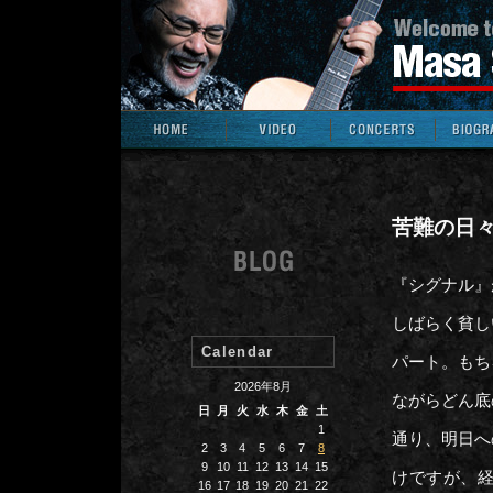
苦難の日
『シグナル』
しばらく貧し
Calendar
パート。もち
2026年8月
ながらどん底
日
月
火
水
木
金
土
1
通り、明日へ
2
3
4
5
6
7
8
9
10
11
12
13
14
15
けですが、
16
17
18
19
20
21
22