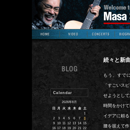
続々と新
もう、すで
「すごいスピ
Calendar
せようとして
2026年8月
時間をかけて
日
月
火
水
木
金
土
1
イデアに頼る
2
3
4
5
6
7
8
9
10
11
12
13
14
15
腰を据えて作
16
17
18
19
20
21
22