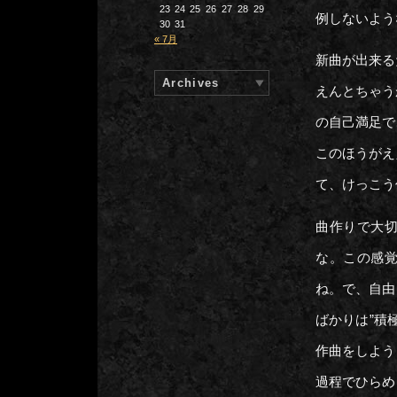
23
24
25
26
27
28
29
例しないよう
30
31
« 7月
新曲が出来る
Archives
えんとちゃう
の自己満足で
このほうがえ
て、けっこう
曲作りで大
な。この感
ね。で、自由
ばかりは”積
作曲をしよう
過程でひらめ