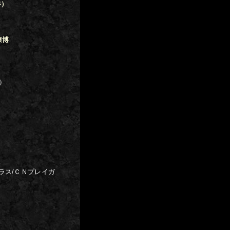
谷）
康博
）
ラス/ＣＮプレイガ