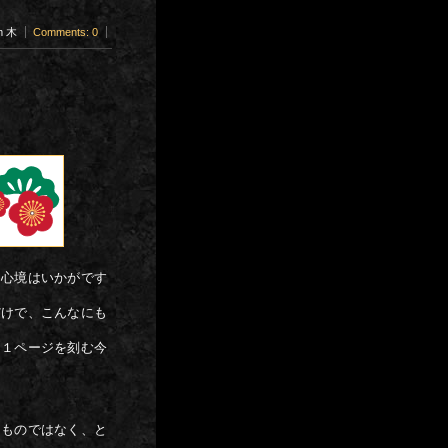
am 木
Comments: 0
た心境はいかがです
だけで、こんなにも
な１ページを刻む今
たものではなく、と