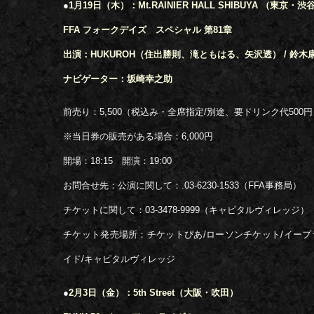
●
1月19日（木）：Mt.RAINIER HALL SHIBUYA （東京・渋
FFA フォークデイズ スペシャル 第81章
出演：HUKUROH（住出勝則、滝ともはる、矢沢透） / 鈴木
ナビゲーター：坂崎幸之助
前売り：5,500（税込み・全席指定/別途、要ドリンク代500円
※当日券の販売がある場合：6,000円
開場：18:15 開演：19:00
お問合せ先：公演に関して：.03-6230-1533（FFA事務局）
チケットに関して：03-3478-9999（キャピタルヴィレッジ）
チケット発売場所：チケットぴあ/ローソンチケット/イープ
イド/キャピタルヴィレッジ
●
2月3日（金）：5th Street（大阪・吹田）