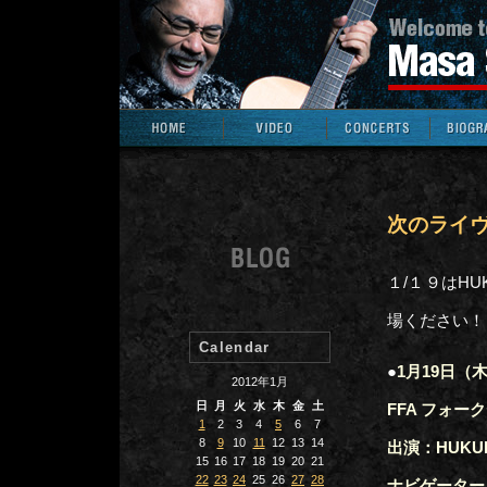
次のライ
１/１９はH
場ください
Calendar
●
1月19日（木
2012年1月
日
月
火
水
木
金
土
FFA フォー
1
2
3
4
5
6
7
8
9
10
11
12
13
14
出演：HUK
15
16
17
18
19
20
21
22
23
24
25
26
27
28
ナビゲーター