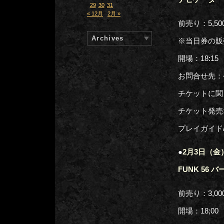
29
30
31
« 12月
2月 »
前売り：5,5
Archives
※当日券の販売
開場：18:15
お問合せ先：公演
チケットに関し
チケット発売
プレイガイド
●
2月3日（金）
FUNK 56
前売り：3,0
開場：18;0