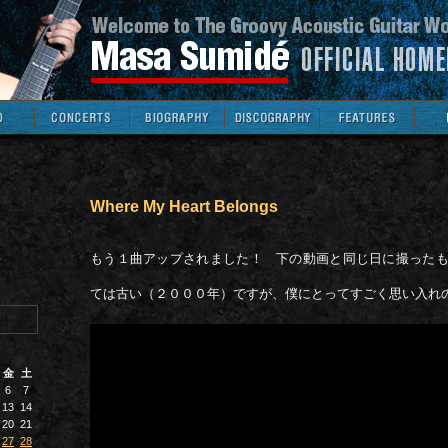
Where My Heart Belongs
もう１曲アップされました！ 下の動画と同じ日に撮った
ては古い（２０００年）ですが、僕にとってすごく思い入れ
金
土
6
7
13
14
20
21
27
28