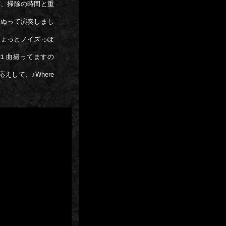
度、掃除の時間と重
をぬって演奏しまし
ちょっとノイズっぽ
１曲撮ってますの
して、♪Where