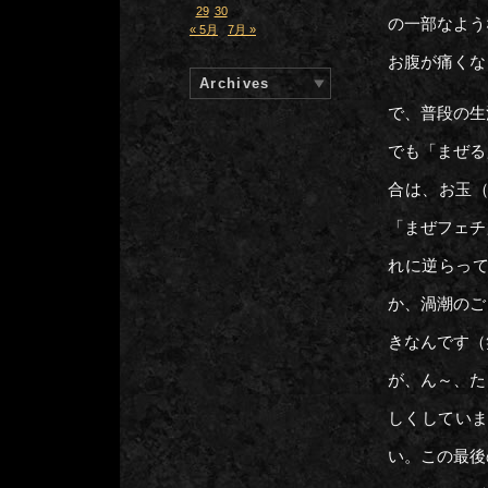
29
30
の一部なよう
« 5月
7月 »
お腹が痛くな
Archives
で、普段の生
でも「まぜる
合は、お玉
「まぜフェチ
れに逆らっ
か、渦潮のご
きなんです（
が、ん～、た
しくしていま
い。この最後