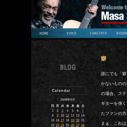
癖
誰にでも「癖
かないものの
Calendar
の場合、ステ
2008年6月
ギターを弾く
日
月
火
水
木
金
土
1
2
3
4
5
6
7
たファンの方
8
9
10
11
12
13
14
15
16
17
18
19
20
21
まぁ、これは
22
23
24
25
26
27
28