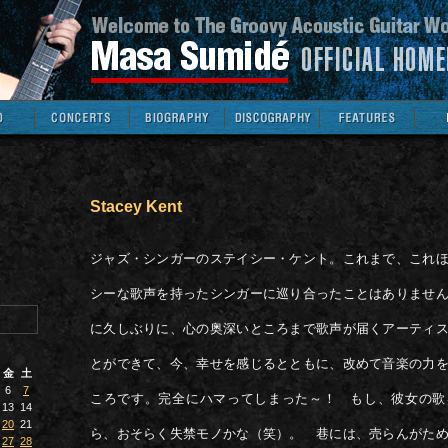
Stacey Kent
ジャズ・シンガーのステイシー・ケント。これまで、これ
シーな歌声を持ったシンガーに巡り合ったことはありませ
に久しぶりに、心の奥深いところまで歌声が届くアーティ
とができて、今、幸せを感じるとともに、改めて音楽の力
金
土
6
7
ころです。完全にハマってしまった～！ もし、彼女の歌
13
14
20
21
ら、おそらく失禁モノかな（笑）。 巷には、売らんがた
27
28